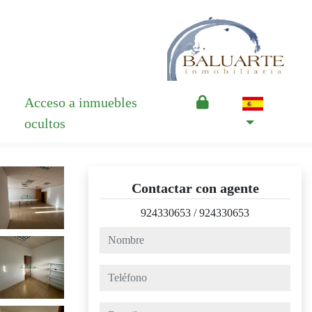
Acceso a inmuebles
ocultos
Contactar con agente
924330653
/
924330653
nombre
teléfono
e-mail