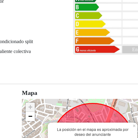
or
ondicionado split
En
liente colectiva
a
Mapa
+
−
×
La posición en el mapa es aproximada por
deseo del anunciante