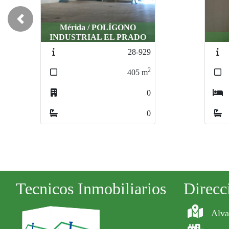
Previous
ÍGONO
L PRADO
Mérida / VARIAS
Mérida / VARIAS
28-929
297-56
297-56
2
2
2
405
m
145
145
m
m
0
0
0
0
0
0
Tecnicos Inmobiliarios
Direcc
Alva