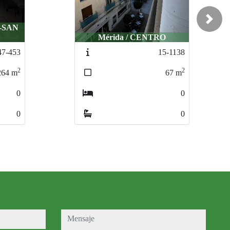
Next
ida / CENTRO
ida / CENTRO
Mérida / SUR
Mérida / SUR
15-1138
15-1138
208-20
208-
2
2
67
67
m
m
160
160
0
0
0
0
mensaje