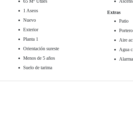
65 M
Útiles
Ascens
1 Aseos
Extras
Nuevo
Patio
Exterior
Portero
Planta 1
Aire ac
Orientación sureste
Agua ca
Menos de 5 años
Alarm
Suelo de tarima