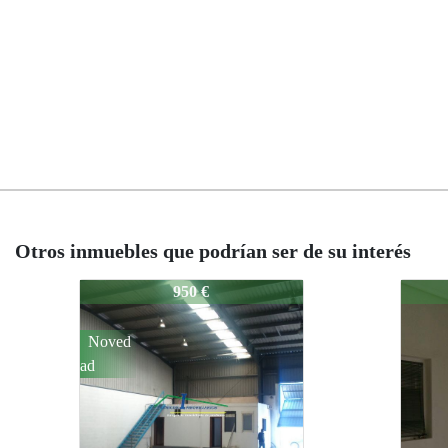
Otros inmuebles que podrían ser de su interés
14-936-AL
14-936-AL
700 €
700 €