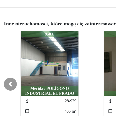
Inne nieruchomości, które mogą cię zainteresować
14-936-AL
14-936-AL
950 €
700 €
700 €
Previous
/ POLÍGONO
AL EL PRADO
Mérida / VARIAS
Mérida / VARIAS
28-929
297-56
297-56
2
2
2
405
m
145
145
m
m