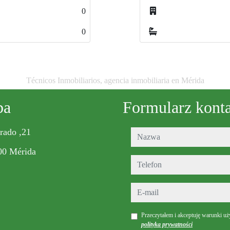
0
0
0
0
Técnicos Inmobiliarios, agencia inmobiliaria en Mérida
ba
Formularz kont
rado ,21
nazwa
00 Mérida
telefon
e-mail
Przeczytałem i akceptuję warunki uż
polityka prywatności