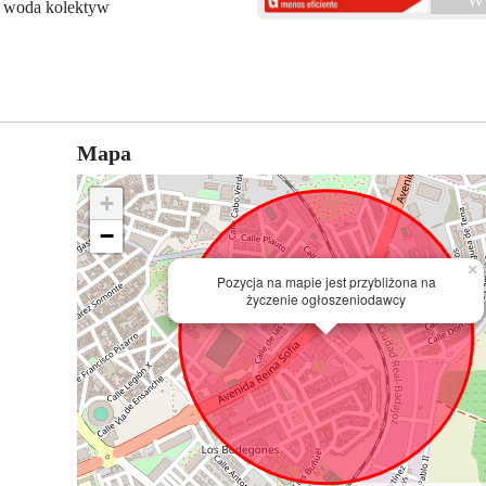
W 
 woda kolektyw
Mapa
+
−
×
Pozycja na mapie jest przybliżona na
życzenie ogłoszeniodawcy