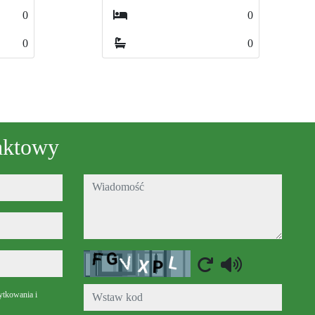
0
0
0
0
aktowy
wiadomość
Captcha
ytkowania i