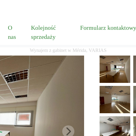
O
Kolejność
Formularz kontaktow
nas
sprzedaży
Wynajem z gabinet w Mérida, VARIAS