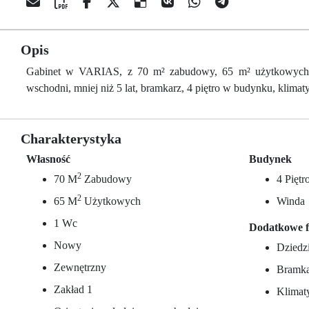
Opis
Gabinet w VARIAS, z 70 m² zabudowy, 65 m² użytkowych, 1 
wschodni, mniej niż 5 lat, bramkarz, 4 piętro w budynku, klimaty
Charakterystyka
Własność
Budynek
2
70 M
Zabudowy
4 Pięt
2
65 M
Użytkowych
Winda
1 Wc
Dodatkowe f
Nowy
Dziedz
Zewnętrzny
Bramka
Zakład 1
Klimaty