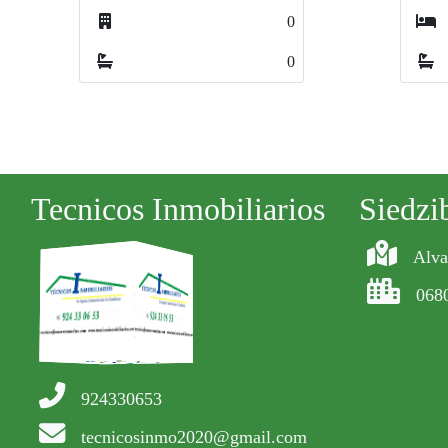
0
0
0
0
0
0
Tecnicos Inmobiliarios
Siedzi
Alva
068
924330653
tecnicosinmo2020@gmail.com