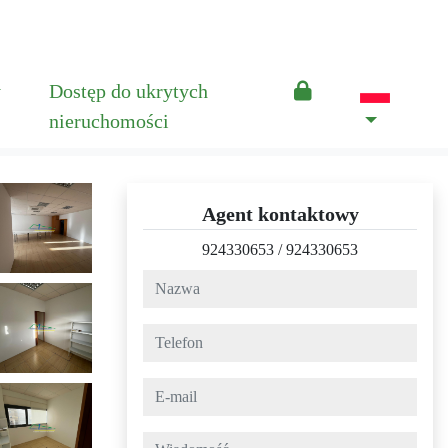
y
Dostęp do ukrytych
nieruchomości
Agent kontaktowy
924330653
/
924330653
nazwa
telefon
e-mail
wiadomość