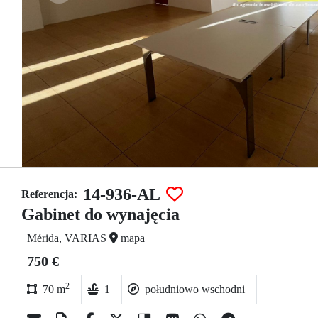
14-936-AL
Referencja:
Gabinet do wynajęcia
Mérida, VARIAS
mapa
750 €
2
70 m
1
południowo wschodni