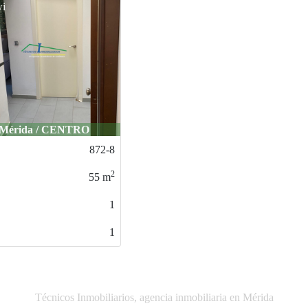
i
Mérida / CENTRO
872-8
2
55
m
1
1
Técnicos Inmobiliarios, agencia inmobiliaria en Mérida