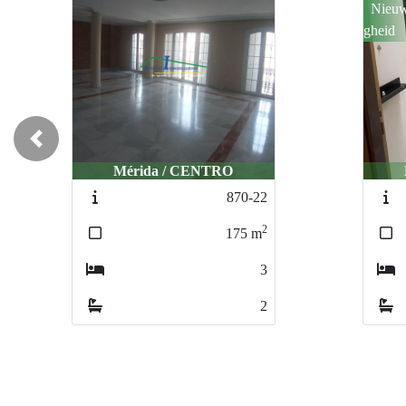
Nieuw
gheid
Previous
Mérida / CENTRO
870-22
2
175
m
3
2