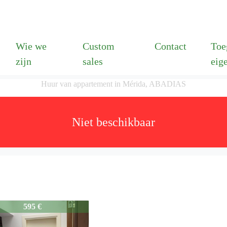
Wie we
Custom
Contact
Toe
zijn
sales
eig
Huur van appartement in Mérida, ABADIAS
Niet beschikbaar
595 €