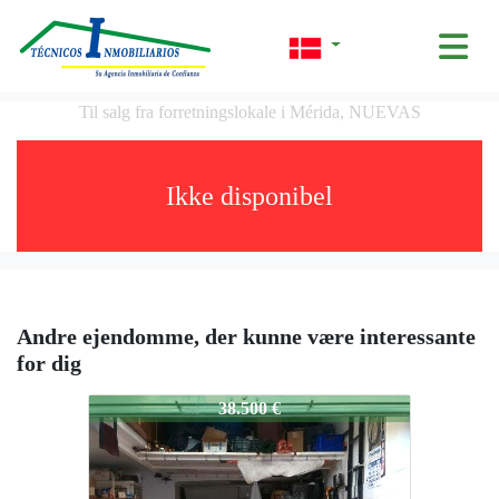
Til salg fra forretningslokale i Mérida, NUEVAS
Ikke disponibel
Andre ejendomme, der kunne være interessante
for dig
85-831-VE
38.500 €