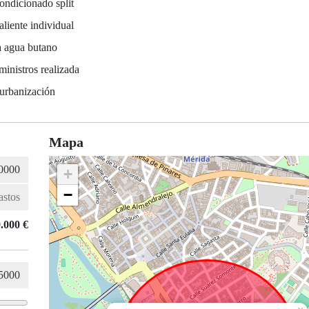
ondicionado split
liente individual
a agua butano
ministros realizada
 urbanización
Mapa
+
−
.000 €