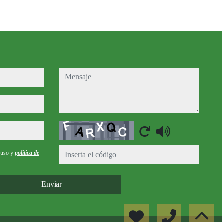
mensaje
Captcha
e uso y
política de
Enviar