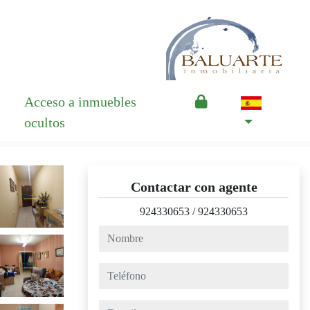
Acceso a inmuebles
ocultos
Contactar con agente
924330653
/
924330653
nombre
teléfono
e-mail