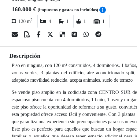
160.000 €
(impuestos y gastos no incluídos)
2
120 m
4
1
1
1
Descripción
Piso en ninguna, con 120 m² construidos, 4 dormitorios, 1 baños, 
zonas verdes, 3 plantas del edificio, aire acondicionado split,
adaptado movilidad reducida, acepta animales, suelo de terrazo
Se vende piso amplio en la codiciada zona CENTRO SUR de l
espacioso piso cuenta con 4 dormitorios, 1 baño, 1 aseo y un ga
este piso ofrece la oportunidad de reformar a su gusto, convirti
esta propiedad ofrece acceso fácil y conveniente. Con 3 plantas en
que garantiza una experiencia sin preocupaciones para sus nuevos
Este piso es perfecto para aquellos que buscan un hogar espaci
familias o aquellos que desean tener espacio adicional para i