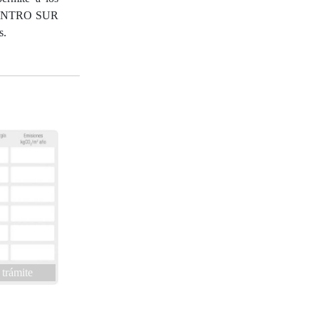
el CENTRO SUR
s.
 trámite