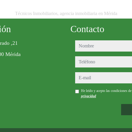
Técnicos Inmobiliarios, agencia inmobiliaria en Mérida
ión
Contacto
rado ,21
nombre
00 Mérida
teléfono
e-mail
He leído y acepto las condiciones d
privacidad