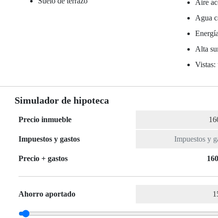
Suelo de terrazo
Aire ac
Agua ca
Energí
Alta su
Vistas:
Simulador de hipoteca
Precio inmueble
Impuestos y gastos
Precio + gastos
160
Ahorro aportado