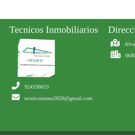
Tecnicos Inmobiliarios
Direcc
Alva
068
924330653
tecnicosinmo2020@gmail.com