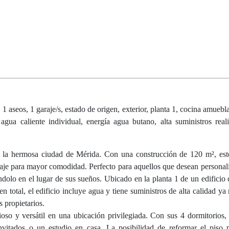
1 aseos, 1 garaje/s, estado de origen, exterior, planta 1, cocina amuebl
 agua caliente individual, energía agua butano, alta suministros real
a hermosa ciudad de Mérida. Con una construcción de 120 m², est
raje para mayor comodidad. Perfecto para aquellos que desean personali
éndolo en el lugar de sus sueños. Ubicado en la planta 1 de un edificio 
 total, el edificio incluye agua y tiene suministros de alta calidad ya 
 propietarios.
oso y versátil en una ubicación privilegiada. Con sus 4 dormitorios, 
nvitados o un estudio en casa. La posibilidad de reformar el piso 