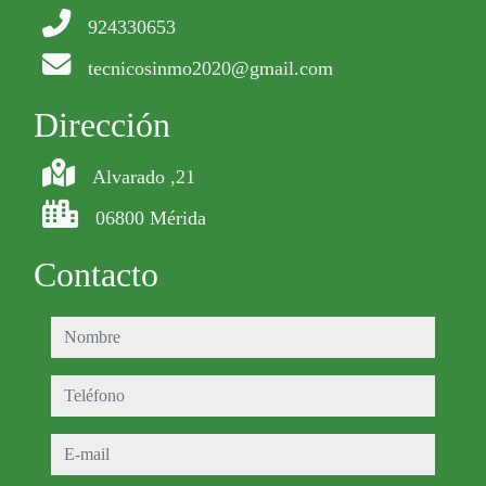
924330653
tecnicosinmo2020@gmail.com
Dirección
Alvarado ,21
06800 Mérida
Contacto
nombre
teléfono
e-mail