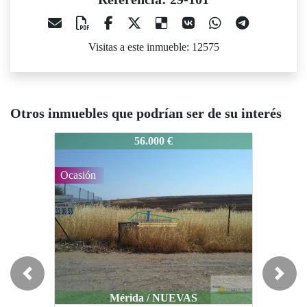
Visitas a este inmueble: 12575
Otros inmuebles que podrían ser de su interés
29-101
29-101
29-101
56.000 €
80.000 €
Ocasión
Previous
Next
Mérida / NUEVAS
Mirandilla / CASCO URBANO
Mir