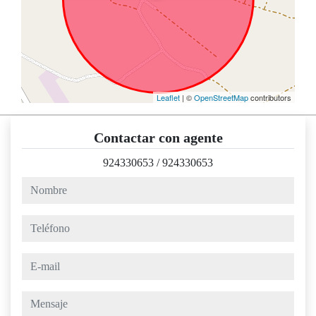
Leaflet
| ©
OpenStreetMap
contributors
Contactar con agente
924330653
/
924330653
nombre
teléfono
e-mail
mensaje