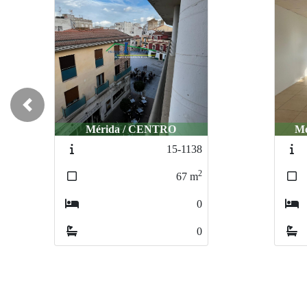
Previous
Mérida / CENTRO
Mé
15-1138
2
67
m
0
0