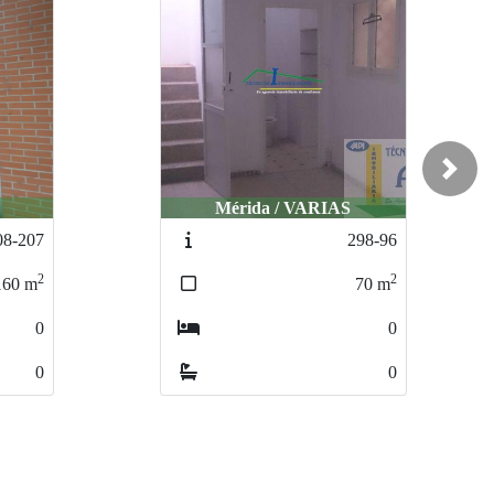
Next
Mérida / VARIAS
08-207
298-96
2
2
160
m
70
m
0
0
0
0