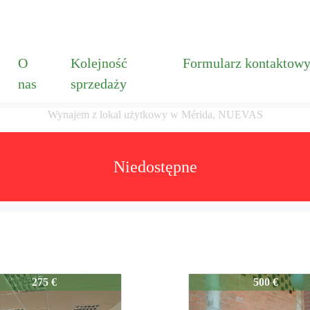
O
Kolejność
Formularz kontaktow
nas
sprzedaży
Wynajem z lokal użytkowy w Mérida, NUEVAS
Niedostępne
06
79-1006
275 €
500 €