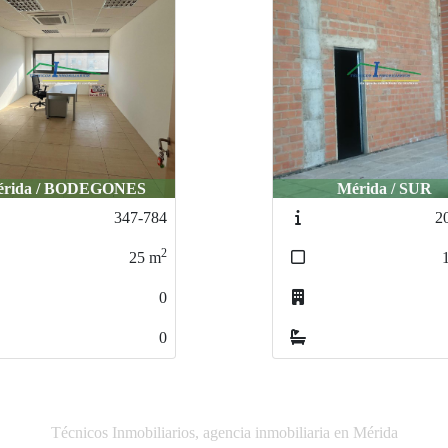
rida / BODEGONES
Mérida / SUR
347-784
2
2
25
m
0
0
Técnicos Inmobiliarios, agencia inmobiliaria en Mérida